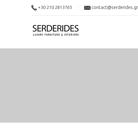
+30 210 2813765
contact@serderides.gr
|