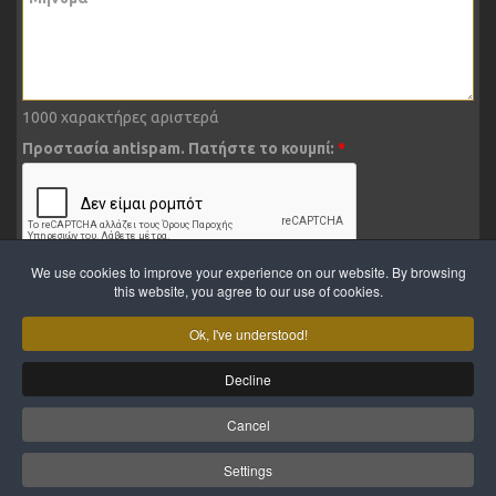
1000
χαρακτήρες αριστερά
Προστασία antispam. Πατήστε το κουμπί:
*
We use cookies to improve your experience on our website. By browsing
ΑΠΟΣΤΟΛΗ
this website, you agree to our use of cookies.
Ok, I've understood!
Decline
Cancel
© Serderides Furniture
Settings