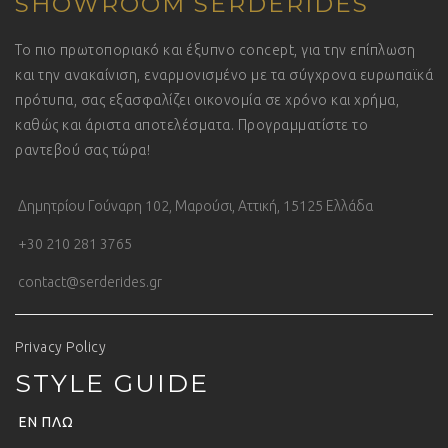
SHOWROOM SERDERIDES
Το πιο πρωτοποριακό και έξυπνο concept, για την επίπλωση
και την ανακαίνιση, εναρμονισμένο με τα σύγχρονα ευρωπαϊκά
πρότυπα, σας εξασφαλίζει οικονομία σε χρόνο και χρήμα,
καθώς και άριστα αποτελέσματα. Προγραμματίστε το
ραντεβού σας τώρα!
Δημητρίου Γούναρη 102, Μαρούσι, Αττική, 15125 Ελλάδα
+30 210 281 3765
contact@serderides.gr
Privacy Policy
STYLE GUIDE
ΕΝ ΠΛΩ