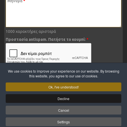
Μήνυμα
*
1000
χαρακτήρες αριστερά
Προστασία antispam. Πατήστε το κουμπί:
*
We use cookies to improve your experience on our website. By browsing
ΑΠΟΣΤΟΛΗ
this website, you agree to our use of cookies.
Ok, I've understood!
Decline
Cancel
© Serderides Furniture
Settings